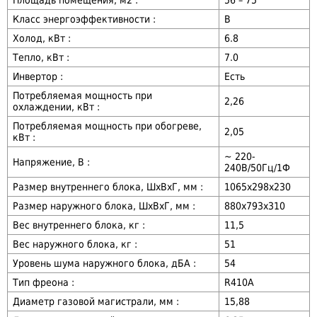
Класс энергоэффективности :
B
Холод, кВт :
6.8
Тепло, кВт :
7.0
Инвертор :
Есть
Потребляемая мощность при
2,26
охлаждении, кВт :
Потребляемая мощность при обогреве,
2,05
кВт :
~ 220-
Напряжение, В :
240В/50Гц/1Ф
Размер внутреннего блока, ШxВxГ, мм :
1065x298x230
Размер наружного блока, ШxВxГ, мм :
880х793х310
Вес внутреннего блока, кг :
11,5
Вес наружного блока, кг :
51
Уровень шума наружного блока, дБА :
54
Тип фреона :
R410А
Диаметр газовой магистрали, мм :
15,88